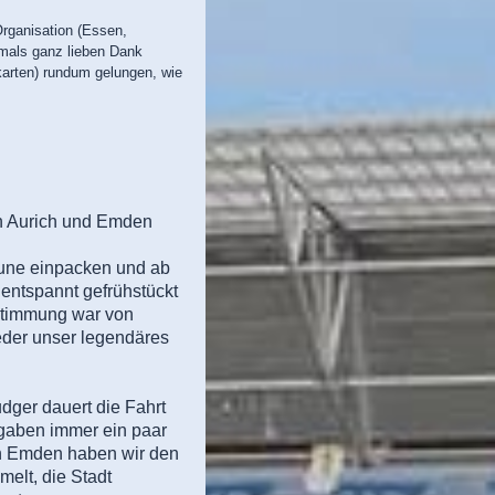
Organisation (Essen,
hmals ganz lieben Dank
skarten) rundum gelungen, wie
n Aurich und Emden
aune einpacken und ab
entspannt gefrühstückt
Stimmung war von
eder unser legendäres
ger dauert die Fahrt
gaben immer ein paar
In Emden haben wir den
elt, die Stadt