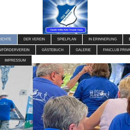
RICHTE
DER VEREIN
SPIELPLAN
IN ERINNERUNG
N/FÖRDERVEREIN
GÄSTEBUCH
GALERIE
FANCLUB PRIVA
IMPRESSUM