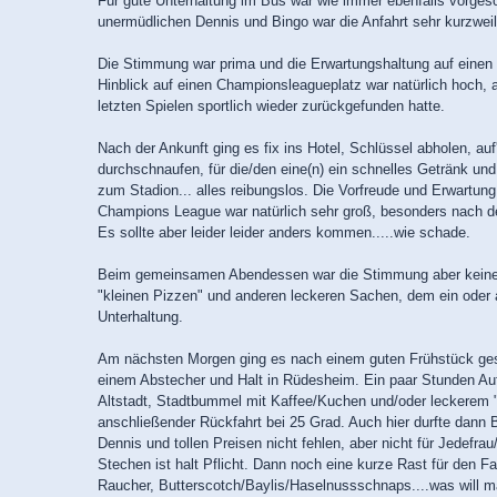
Für gute Unterhaltung im Bus war wie immer ebenfalls vorges
unermüdlichen Dennis und Bingo war die Anfahrt sehr kurzweil
Die Stimmung war prima und die Erwartungshaltung auf einen
Hinblick auf einen Championsleagueplatz war natürlich hoch, 
letzten Spielen sportlich wieder zurückgefunden hatte.
Nach der Ankunft ging es fix ins Hotel, Schlüssel abholen, au
durchschnaufen, für die/den eine(n) ein schnelles Getränk u
zum Stadion... alles reibungslos. Die Vorfreude und Erwartung 
Champions League war natürlich sehr groß, besonders nach 
Es sollte aber leider leider anders kommen.....wie schade.
Beim gemeinsamen Abendessen war die Stimmung aber keines
"kleinen Pizzen" und anderen leckeren Sachen, dem ein oder 
Unterhaltung.
Am nächsten Morgen ging es nach einem guten Frühstück gest
einem Abstecher und Halt in Rüdesheim. Ein paar Stunden Auf
Altstadt, Stadtbummel mit Kaffee/Kuchen und/oder leckerem 
anschließender Rückfahrt bei 25 Grad. Auch hier durfte dann 
Dennis und tollen Preisen nicht fehlen, aber nicht für Jedefra
Stechen ist halt Pflicht. Dann noch eine kurze Rast für den Fa
Raucher, Butterscotch/Baylis/Haselnussschnaps....was will m