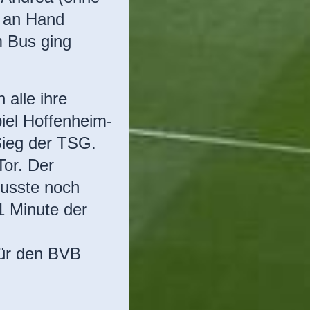
h an Hand
m Bus ging
alle ihre
iel Hoffenheim-
Sieg der TSG.
Tor. Der
usste noch
61 Minute der
für den BVB