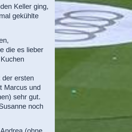
den Keller ging,
mal gekühlte
en,
e die es lieber
n Kuchen
 der ersten
at Marcus und
en) sehr gut.
 Susanne noch
 Andrea (ohne