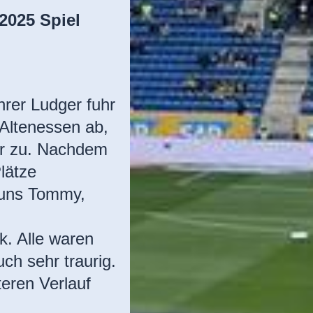
2025 Spiel
hrer Ludger fuhr
Altenessen ab,
der zu. Nachdem
Plätze
 uns Tommy,
. Alle waren
ch sehr traurig.
eren Verlauf