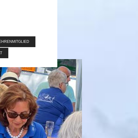
EHRENMITGLIED
T