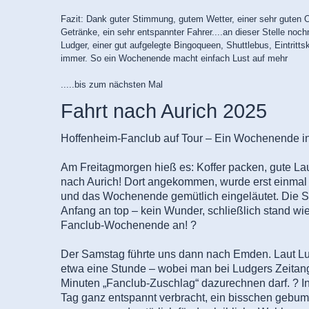
Fazit: Dank guter Stimmung, gutem Wetter, einer sehr guten 
Getränke, ein sehr entspannter Fahrer....an dieser Stelle noc
Ludger, einer gut aufgelegte Bingoqueen, Shuttlebus, Eintritt
immer. So ein Wochenende macht einfach Lust auf mehr
.....bis zum nächsten Mal
Fahrt nach Aurich 2025
Hoffenheim-Fanclub auf Tour – Ein Wochenende i
Am Freitagmorgen hieß es: Koffer packen, gute L
nach Aurich! Dort angekommen, wurde erst einmal 
und das Wochenende gemütlich eingeläutet. Die 
Anfang an top – kein Wunder, schließlich stand wi
Fanclub-Wochenende an! ?
Der Samstag führte uns dann nach Emden. Laut Lud
etwa eine Stunde – wobei man bei Ludgers Zeitan
Minuten „Fanclub-Zuschlag“ dazurechnen darf. ? 
Tag ganz entspannt verbracht, ein bisschen gebumm