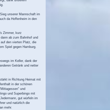
orgt, dank unserem
ig.
 Sieg unserer Mannschaft im
auch da Hoffenheim in den
f's Zimmer, kurz
nd dann ab zum Bahnhof und
auf den vierten Platz, die
dem Spiel gegen Hamburg.
wegs im Keller, dank der
anderen Getränk und netter
ärkt in Richtung Heimat mit
enthalt in der schönen
"Mittagessen" und
Bingo und Superbingo mit
u/Jedermann, gut würfeln im
hrer und natürlich die
an mehr.