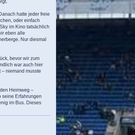
rgt.
anach hatte jeder freie
chen, oder einfach
Sky im Kino tatsächlich
ir eben alle
herberge. Nur diesmal
ück, bevor wir zum
ndlich war auch hier
gt – niemand musste
f den Heimweg –
so seine Erfahrungen
enig im Bus. Dieses