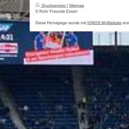
Druckversion
|
Sitemap
© Ruhr Freunde Essen
Diese Homepage wurde mit
IONOS MyWebsite
erst